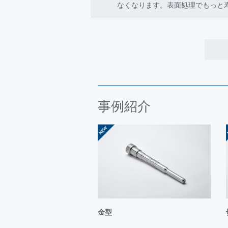
なくなります。表面処理でもっと
≪VSX®ｰACRリリースキャンペー
現在コーティング事業部では12月
①新規需要家初回コーティング無償
②新被膜VSX®ｰACR初トライ無償
これを機会にぜひ弊社コーティング
詳しくは、各エリア担当営業、また
https://www.jfe-seimitsu.co.jp/contac
事例紹介
2023年6月21日～23日 名古屋市
にコーティング品を出展いたしまし
2023年4月12～15日 東京都の東京
ング品を出品いたしました。
2022年
お知らせ
2022年10月20日～21日 新潟
コーティング品を出展いたしました
金型
2022年7月6日～9日 名古屋市の