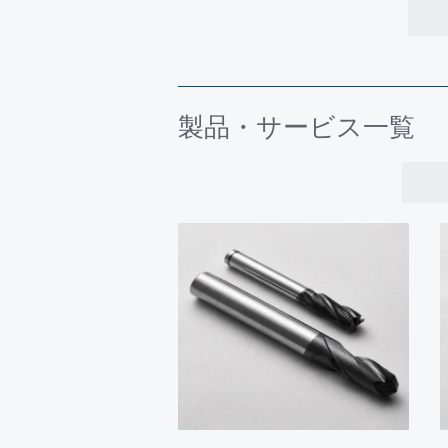
コーティング事業部がポートメッセ
INTERMOLD 金型展 金属プレ
2026年4月15日～15日
コーティング事業部がインテック大
製品・サービス一覧
に出展いたしました。
2026年1月28日～30日
コーティング事業部が東京ビッグサ
しました。
2025年
お知らせ
2025年11月18日～19日
コーティング事業部が埼玉県のさい
ーティング品を出展いたします。
2025年11月12日～14日
コーティング事業部が新潟市の朱鷺
品を出展いたします。