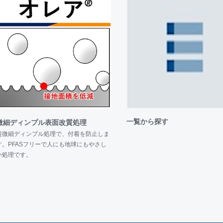
谷市の産業振興センターで開催の「とうほく・北海道 新技術新工法 展示商談
を出展いたしました。大勢の方に弊社ブースにお越しいただき、誠に有
Ⅱリリース≫
-ACRをベースに、被膜成分や被膜構成を最適化することで、基本性能を低
して、耐摩耗性、耐凝着性を大幅に向上させました。エンドミルやドリル、
ホブなどの歯切り工具やプレス金型でも大きな効果を発揮します。
。
一覧から探す
微細ディンプル表面改質処理
の燕三条地場産業振興センターで開催された「燕三条ものづくりメッセ2024
超微細ディンプル処理で、付着を防止しま
す。PFASフリーで人にも地球にもやさし
た。
い処理です。
東京ビッグサイト 東ホールで開催された「高精度・難加工技術展2024」に
たしました。
ートメッセなごやで開催された「INTERMOLD名古屋/金型展 名古屋」にコ