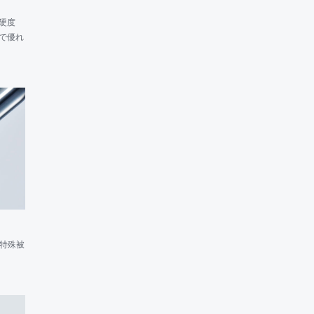
硬度
で優れ
た
る
の
途
工
系特殊被
ー