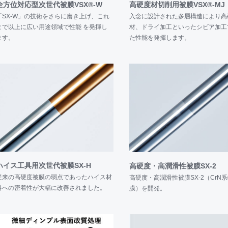
全方位対応型次世代被膜VSX®-W
高硬度材切削用被膜VSX®-MJ
排出量を削減した環境配慮型PVDコーティングの受託サービスを開始い
「SX-W」の技術をさらに磨き上げ、これ
入念に設計された多層構造により高
まで以上に広い用途領域で性能 を発揮し
材、ドライ加工といったシビア加工
コーティング「ココログリーンコーティング」は、当社の工場に設置し
ます。
た性能を発揮します。
用したPVDコーティング処理です。 PVDコーティング処理で排出され
を製品1個単位で算出して、太陽光発電で削減したCO
排出量を各製品
2
 業界初となるCO
排出量を実質ゼロとして提供するサービスとなりま
2
ィング事業部が「
燕三条ものづくりメッセ2025
」に出展いたしました。
ース≫
てきた「SX-W」。この技術をさらに磨き上げ、これまで以上に広い用
膜「VSX🄬-W」をリリース。ナノ積層構造を採用することにより、
に向上させました。生材からステンレス鋼、焼き入れ鋼まで幅広い被削
ハイス工具用次世代被膜SX-H
高硬度・高潤滑性被膜SX-2
従来の高硬度被膜の弱点であったハイス材
高硬度・高潤滑性被膜SX-2（CrN
料への密着性が大幅に改善されました。
膜）を開発。
京ビッグサイトで開催されます「INTERMOLD2025/金型展2025」にコ