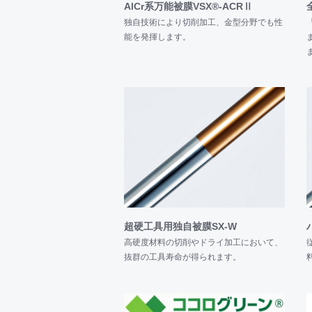
2025年10月21日
AlCr系万能被膜VSX®-ACRⅡ
当社のコーティング事業では、CO
独自技術により切削加工、金型分野でも性
2
能を発揮します。
たします。 カーボンニュートラル
太陽光発電によるグリーン電力を利
CO
量（カーボンフットプリント）
2
コーティングに割り当てることで、
す。
ぜひお試しください。
2025年10月23日～24日 コーテ
2025年8月 ≪新被膜 VSX®-Wリリ
長年にわたり多くの現場で信頼され
領域で使用できる適応力を備えた新被
具損傷進行を抑制。切削性能を大幅
超硬工具用独自被膜SX-W
材に対応。
高硬度材料の切削やドライ加工において、
ぜひお試しください。
抜群の工具寿命が得られます。
2025年4月16日～18日 東京都の東
ティング品を出展いたしました。