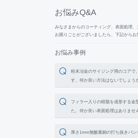
2024年4月17～19日 大阪府のイン
ング品を出品いたしました。
お悩みQ&A
2023年
お知らせ
みなさまからのコーティング、表面処理、
2023年12月20日
お困りごとがございましたら、下記からお
≪VSX®ｰACRリリースキャンペー
12月末まで開催中のキャンペーン
お悩み事例
①新規需要家初回コーティング無償
②新被膜VSX®ｰACR初トライ無償
多くのお客様に興味を持っていただ
粉末冶金のサイジング用のコアで
「社内検討や準備の時間が必要」と
す。何か良い方法はないでしょう
1月末まで延長することとしました
①新規需要家初回コーティング無償
②新被膜VSX®ｰACR初トライ無償
フィラー入りの樹脂を成形する金型
これを機会にぜひ弊社コーティング
た。何か良い表面処理はありませ
詳しくは、各エリア担当営業、また
https://www.jfe-seimitsu.co.jp/contac
厚さ1mm無酸素銅の打ち抜きパン
2023年11月13日