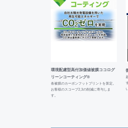
2025年2月5日～6日 愛知県刈
会」にコーティング品・冷間鍛造品
難うございました。
2024年
お知らせ
2024年9月 ≪新被膜 VSX®-ACR
VSX®-ACRⅡは、従来のVSX®
させることなくVSX®-ACRに対
チップなどの切削工具はもちろん、
是非、トライアルをお試しください
環境配慮型高付加価値被膜ココログ
2024年10月24～25日 新潟県
リーンコーティング®
各被膜のカーボンフットプリントを算定。
にコーティング品を出展いたしまし
お客様のスコープ2,3の削減に寄与しま
2024年9月18～20日 東京都の
す。
ーティング品と冷間鍛造品を出展い
2024年6月26～28日 愛知県のポ
ーティング品を出展いたしました。