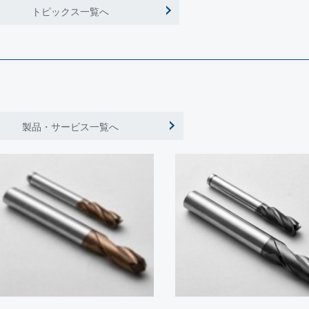
名古屋で開催される「「
トピックス一覧へ
ス加工技術展
」に出展いたします。
阪で開催される「「
INTERMOLD 金型展 金属プレス加工技術展
イトで開催される「「
SURTECH2026 表面技術要素展
」に出展い
製品・サービス一覧へ
たまスーパーアリーナで開催される「
彩の国ビジネスアリーナ
」に
メッセで開催される「
フードメッセinにいがた2025
」にコーティン