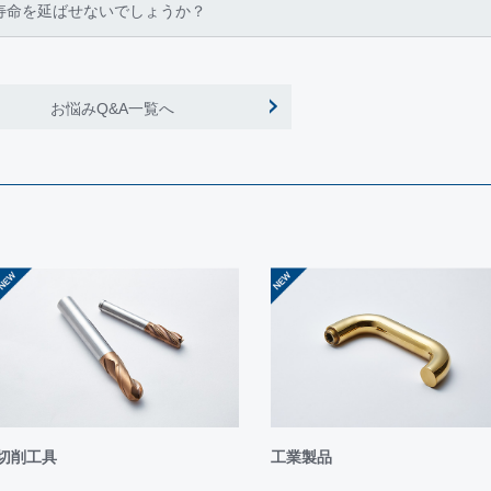
寿命を延ばせないでしょうか？
ン開催中≫
末まで限定の2つのキャンペーンを開催中です。
キャンペーン
キャンペーン(既存需要家も対象)
お悩みQ&A一覧へ
をお試しください。
は下記問い合わせフォームよりお問い合わせください。
t/
のポートメッセなごやで開催された「INTERMOLD/名古屋/金型展名古屋」
た。
ビッグサイトで開催された「INTERMOLD2023/金型展2023」にコーテ
県の燕三条地場産業振興センターで開催の「燕三条ものづくりメッセ2022」
。
切削工具
工業製品
ポートメッセなごやで開催の「INTERMOLD名古屋／金型展名古屋」にコ