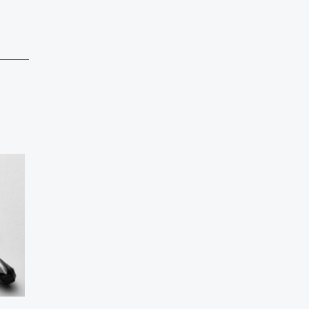
」
た
コ
グ