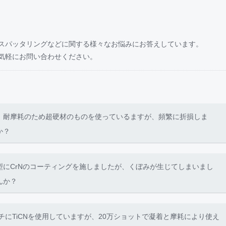
テックス大阪で開催された「INTERMOLD2024/金型展2024」にコーテ
スパッタリングなどに関する様々なお悩みにお答えしています。
気軽にお問い合わせください。
ン開催中(期間延長)≫
を1月末まで延長します。
キャンペーン
キャンペーン(既存需要家も対象)
き有難うございます。
、耐摩耗のため超硬材のものを使っているますが、頻繁に折損しま
の声をいただいたことから、
か？
。
キャンペーン(延長)
キャンペーン(既存需要家も対象)(延長)
にCrNのコーティングを施しましたが、くぼみが生じてしまいまし
をお試しください。
んか？
は下記問い合わせフォームよりお問い合わせください。
t/
チにTiCNを使用していますが、20万ショットで凝着と摩耗により使え